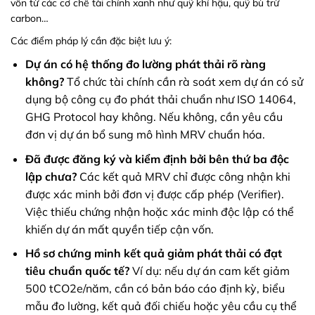
vốn từ các cơ chế tài chính xanh như quỹ khí hậu, quỹ bù trừ
carbon…
Các điểm pháp lý cần đặc biệt lưu ý:
Dự án có hệ thống đo lường phát thải rõ ràng
không?
Tổ chức tài chính cần rà soát xem dự án có sử
dụng bộ công cụ đo phát thải chuẩn như ISO 14064,
GHG Protocol hay không. Nếu không, cần yêu cầu
đơn vị dự án bổ sung mô hình MRV chuẩn hóa.
Đã được đăng ký và kiểm định bởi bên thứ ba độc
lập chưa?
Các kết quả MRV chỉ được công nhận khi
được xác minh bởi đơn vị được cấp phép (Verifier).
Việc thiếu chứng nhận hoặc xác minh độc lập có thể
khiến dự án mất quyền tiếp cận vốn.
Hồ sơ chứng minh kết quả giảm phát thải có đạt
tiêu chuẩn quốc tế?
Ví dụ: nếu dự án cam kết giảm
500 tCO2e/năm, cần có bản báo cáo định kỳ, biểu
mẫu đo lường, kết quả đối chiếu hoặc yêu cầu cụ thể