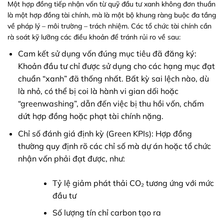
Một hợp đồng tiếp nhận vốn từ quỹ đầu tư xanh không đơn thuần
là một hợp đồng tài chính, mà là một bộ khung ràng buộc đa tầng
về pháp lý – môi trường – trách nhiệm. Các tổ chức tài chính cần
rà soát kỹ lưỡng các điều khoản để tránh rủi ro về sau:
Cam kết sử dụng vốn đúng mục tiêu đã đăng ký:
Khoản đầu tư chỉ được sử dụng cho các hạng mục đạt
chuẩn “xanh” đã thống nhất. Bất kỳ sai lệch nào, dù
là nhỏ, có thể bị coi là hành vi gian dối hoặc
“greenwashing”, dẫn đến việc bị thu hồi vốn, chấm
dứt hợp đồng hoặc phạt tài chính nặng.
Chỉ số đánh giá định kỳ (Green KPIs): Hợp đồng
thường quy định rõ các chỉ số mà dự án hoặc tổ chức
nhận vốn phải đạt được, như:
Tỷ lệ giảm phát thải CO₂ tương ứng với mức
đầu tư
Số lượng tín chỉ carbon tạo ra