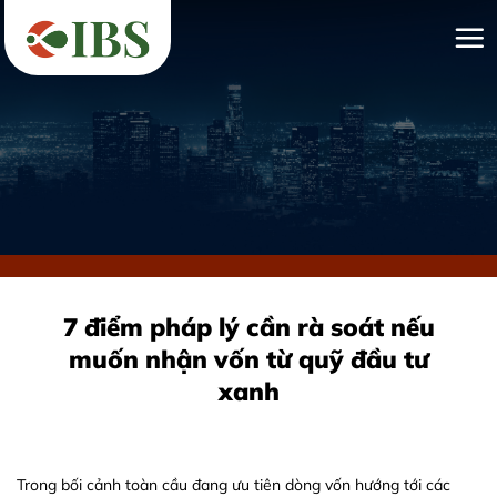
Bỏ
qua
nội
dung
7 điểm pháp lý cần rà soát nếu
muốn nhận vốn từ quỹ đầu tư
xanh
Trong bối cảnh toàn cầu đang ưu tiên dòng vốn hướng tới các