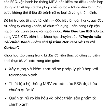
cáo ESG, vận hành hệ thống MRV, đến kiểm tra điều khoản hợp
đồng và thiết lập cơ chế pháp chế nội bộ – tất cả đều là những
bước không thể thiếu để tránh rủi ro loại từ vòng thẩm định.
Để hỗ trợ các tổ chức tài chính – đặc biệt là ngân hàng, quỹ đầu
tư, công ty chứng khoán, tổ chức tín dụng – sẵn sàng tiếp cận
nguồn vốn xanh trong và ngoài nước,
Viện Đào tạo IBS
hợp tác
cùng VOS-CTA triển khai khóa học chuyên sâu
“Chuyên viên
Tài chính Xanh – Làm chủ lộ trình Net Zero và Tín chỉ
Carbon”
.
Khóa học tập trung trang bị đầy đủ kiến thức và công cụ triển
khai thực tế, với các trọng tâm gồm:
Xây dựng và kiểm soát hồ sơ pháp lý phù hợp với
taxonomy xanh
Thiết lập hệ thống MRV và báo cáo ESG đạt tiêu
chuẩn quốc tế
Quản trị rủi ro khí hậu và phát triển sản phẩm tài
chính xanh