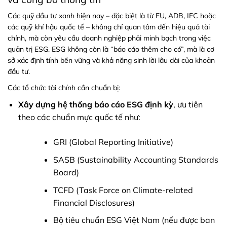
Các quỹ đầu tư xanh hiện nay – đặc biệt là từ EU, ADB, IFC hoặc
các quỹ khí hậu quốc tế – không chỉ quan tâm đến hiệu quả tài
chính, mà còn yêu cầu doanh nghiệp phải minh bạch trong việc
quản trị ESG. ESG không còn là “báo cáo thêm cho có”, mà là cơ
sở xác định tính bền vững và khả năng sinh lời lâu dài của khoản
đầu tư.
Các tổ chức tài chính cần chuẩn bị:
Xây dựng hệ thống báo cáo ESG định kỳ
, ưu tiên
theo các chuẩn mực quốc tế như:
GRI (Global Reporting Initiative)
SASB (Sustainability Accounting Standards
Board)
TCFD (Task Force on Climate-related
Financial Disclosures)
Bộ tiêu chuẩn ESG Việt Nam (nếu được ban