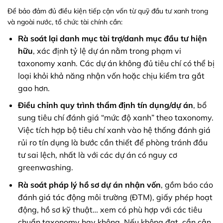
Để bảo đảm đủ điều kiện tiếp cận vốn từ quỹ đầu tư xanh trong
và ngoài nước, tổ chức tài chính cần:
Rà soát lại danh mục tài trợ/danh mục đầu tư hiện
hữu
, xác định tỷ lệ dự án nằm trong phạm vi
taxonomy xanh. Các dự án không đủ tiêu chí có thể bị
loại khỏi khả năng nhận vốn hoặc chịu kiểm tra gắt
gao hơn.
Điều chỉnh quy trình thẩm định tín dụng/dự án
, bổ
sung tiêu chí đánh giá “mức độ xanh” theo taxonomy.
Việc tích hợp bộ tiêu chí xanh vào hệ thống đánh giá
rủi ro tín dụng là bước cần thiết để phòng tránh đầu
tư sai lệch, nhất là với các dự án có nguy cơ
greenwashing.
Rà soát pháp lý hồ sơ dự án nhận vốn
, gồm báo cáo
đánh giá tác động môi trường (ĐTM), giấy phép hoạt
động, hồ sơ kỹ thuật… xem có phù hợp với các tiêu
chuẩn taxonomy hay không. Nếu không đạt, cần cân