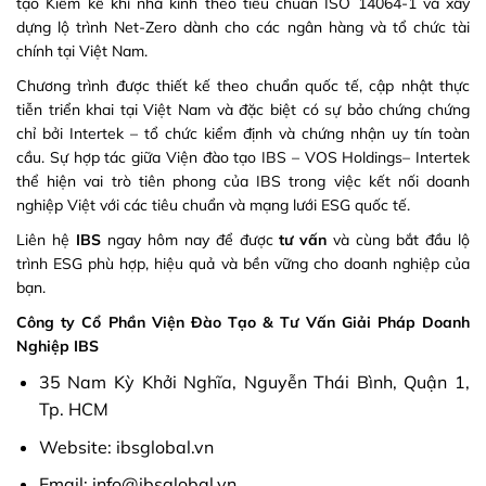
tạo Kiểm kê khí nhà kính theo tiêu chuẩn ISO 14064-1 và xây
dựng lộ trình Net-Zero dành cho các ngân hàng và tổ chức tài
chính tại Việt Nam.
Chương trình được thiết kế theo chuẩn quốc tế, cập nhật thực
tiễn triển khai tại Việt Nam và đặc biệt có sự bảo chứng chứng
chỉ bởi Intertek – tổ chức kiểm định và chứng nhận uy tín toàn
cầu. Sự hợp tác giữa Viện đào tạo IBS – VOS Holdings– Intertek
thể hiện vai trò tiên phong của IBS trong việc kết nối doanh
nghiệp Việt với các tiêu chuẩn và mạng lưới ESG quốc tế.
Liên hệ
IBS
ngay hôm nay để được
tư vấn
và cùng bắt đầu lộ
trình ESG phù hợp, hiệu quả và bền vững cho doanh nghiệp của
bạn.
Công ty Cổ Phần Viện Đào Tạo & Tư Vấn Giải Pháp Doanh
Nghiệp IBS
35 Nam Kỳ Khởi Nghĩa, Nguyễn Thái Bình, Quận 1,
Tp. HCM
Website: ibsglobal.vn
Email: info@ibsglobal.vn