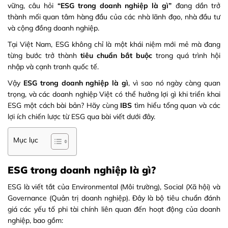
vững, câu hỏi
“ESG trong doanh nghiệp là gì”
đang dần trở
thành mối quan tâm hàng đầu của các nhà lãnh đạo, nhà đầu tư
và cộng đồng doanh nghiệp.
Tại Việt Nam, ESG không chỉ là một khái niệm mới mẻ mà đang
từng bước trở thành
tiêu chuẩn bắt buộc
trong quá trình hội
nhập và cạnh tranh quốc tế.
Vậy
ESG trong doanh nghiệp là gì
, vì sao nó ngày càng quan
trọng, và các doanh nghiệp Việt có thể hưởng lợi gì khi triển khai
ESG một cách bài bản? Hãy cùng
IBS
tìm hiểu tổng quan và các
lợi ích chiến lược từ ESG qua bài viết dưới đây.
Mục lục
ESG trong doanh nghiệp là gì?
ESG là viết tắt của Environmental (Môi trường), Social (Xã hội) và
Governance (Quản trị doanh nghiệp). Đây là bộ tiêu chuẩn đánh
giá các yếu tố phi tài chính liên quan đến hoạt động của doanh
nghiệp, bao gồm: