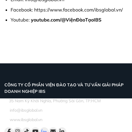
Facebook:
https://www.facebook.com/ibsglobal.vn/
Youtube:
youtube.com/@ViệnĐàoTạoIBS
CÔNG TY CỔ PHẦN VIỆN ĐÀO TẠO VÀ TƯ VẤN GIẢI PHÁP
DOANH NGHIỆP IBS
35 Nam Kỳ Khởi Nghĩa, Phường Sài Gòn, TP.HCM
info@ibsglobal.vn
www.ibsglobal.vn