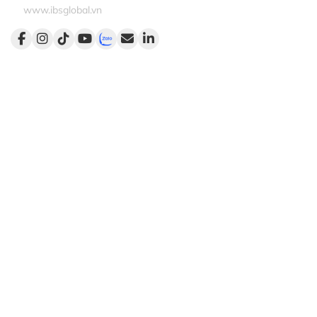
www.ibsglobal.vn
Dịch vụ
Đào tạo
Tư vấn
Kết nối
Khai vấn
Liên kết nhanh
Trang chủ
Giới thiệu