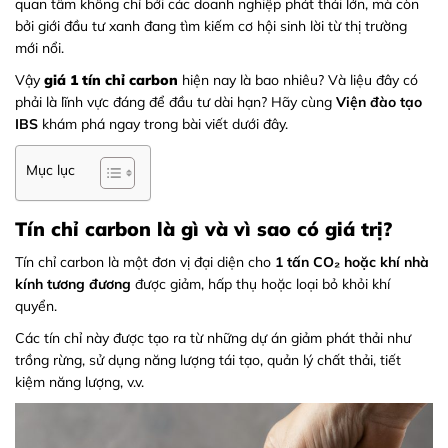
quan tâm không chỉ bởi các doanh nghiệp phát thải lớn, mà còn
bởi giới đầu tư xanh đang tìm kiếm cơ hội sinh lời từ thị trường
mới nổi.
Vậy
giá 1 tín chỉ carbon
hiện nay là bao nhiêu? Và liệu đây có
phải là lĩnh vực đáng để đầu tư dài hạn? Hãy cùng
Viện đào tạo
IBS
khám phá ngay trong bài viết dưới đây.
Mục lục
Tín chỉ carbon là gì và vì sao có giá trị?
Tín chỉ carbon là một đơn vị đại diện cho
1 tấn CO₂ hoặc khí nhà
kính tương đương
được giảm, hấp thụ hoặc loại bỏ khỏi khí
quyển.
Các tín chỉ này được tạo ra từ những dự án giảm phát thải như
trồng rừng, sử dụng năng lượng tái tạo, quản lý chất thải, tiết
kiệm năng lượng, v.v.