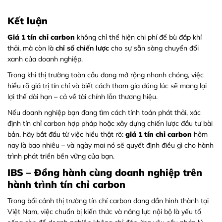
Kết luận
Giá 1 tín chỉ carbon
không chỉ thể hiện chi phí để bù đắp khí
thải, mà còn là
chỉ số chiến lược
cho sự sẵn sàng chuyển đổi
xanh của doanh nghiệp.
Trong khi thị trường toàn cầu đang mở rộng nhanh chóng, việc
hiểu rõ giá trị tín chỉ và biết cách tham gia đúng lúc sẽ mang lại
lợi thế dài hạn – cả về tài chính lẫn thương hiệu.
Nếu doanh nghiệp bạn đang tìm cách tính toán phát thải, xác
định tín chỉ carbon hợp pháp hoặc xây dựng chiến lược đầu tư bài
bản, hãy bắt đầu từ việc hiểu thật rõ:
giá 1 tín chỉ carbon
hôm
nay là bao nhiêu – và ngày mai nó sẽ quyết định điều gì cho hành
trình phát triển bền vững của bạn.
IBS – Đồng hành cùng doanh nghiệp trên
hành trình tín chỉ carbon
Trong bối cảnh thị trường tín chỉ carbon đang dần hình thành tại
Việt Nam, việc chuẩn bị kiến thức và năng lực nội bộ là yếu tố