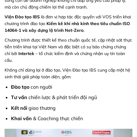
sống còn để doanh nghiệp không chỉ đáp ứng yêu cầu pháp lý,
mà còn chủ động chiếm lợi thế cạnh tranh.
Viện Đào tạo IBS
là đơn vị hợp tác độc quyền với VOS triển khai
chương trình đào tạo
Kiểm kê khí nhà kính theo tiêu chuẩn ISO
14064-1 và xây dựng lộ trình Net-Zero
.
Chương trình được thiết kế theo chuẩn quốc tế, cập nhật sát thực
tiễn triển khai tại Việt Nam và đặc biệt có sự bảo chứng chứng
chỉ bởi
Intertek
– tổ chức kiểm định và chứng nhận uy tín toàn
cầu.
Không chỉ dừng lại ở đào tạo, Viện Đào tạo IBS cung cấp một hệ
sinh thái giải pháp toàn diện, gồm:
Đào tạo
con người
Tư vấn
chiến lược & phát triển đội ngũ
Kết nối
giao thương
Khai vấn
& Coaching thực chiến