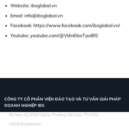
Website: ibsglobal.vn
Email: info@ibsglobal.vn
Facebook:
https://www.facebook.com/ibsglobal.vn/
Youtube:
youtube.com/@ViệnĐàoTạoIBS
CÔNG TY CỔ PHẦN VIỆN ĐÀO TẠO VÀ TƯ VẤN GIẢI PHÁP
DOANH NGHIỆP IBS
35 Nam Kỳ Khởi Nghĩa, Phường Sài Gòn, TP.HCM
info@ibsglobal.vn