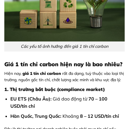
Các yếu tố ảnh hưởng đến giá 1 tín chỉ carbon
Giá 1 tín chỉ carbon hiện nay là bao nhiêu?
Hiện nay,
giá 1 tín chỉ carbon
rất đa dạng, tuỳ thuộc vào loại thị
trường, nguồn gốc tín chỉ, chất lượng xác minh và khu vực địa lý:
1. Thị trường bắt buộc (compliance market)
EU ETS (Châu Âu):
Giá dao động từ
70 – 100
USD/tín chỉ
Hàn Quốc, Trung Quốc:
Khoảng
8 – 12 USD/tín chỉ
Đây là thị trường nơi doanh nghiệp buộc phải mua tín chỉ nếu