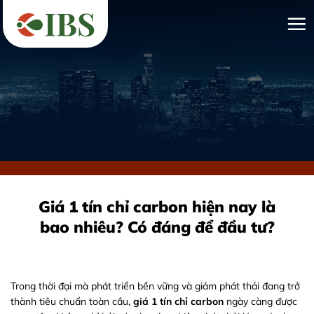
Bỏ
qua
nội
dung
Giá 1 tín chỉ carbon hiện nay là
bao nhiêu? Có đáng để đầu tư?
Trong thời đại mà phát triển bền vững và giảm phát thải đang trở
thành tiêu chuẩn toàn cầu,
giá 1 tín chỉ carbon
ngày càng được