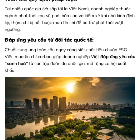
Tại nhiều quốc gia (và sắp tới là Việt Nam), doanh nghiệp thuộc
ngành phát thải cao sẽ phải báo cáo và kiểm kê khí nhà kính định
kỳ, thậm chí bị bắt buộc mua tín chỉ để bù trừ phát thải vượt
ngưỡng.
Đáp ứng yêu cầu từ đối tác quốc tế:
Chuỗi cung ứng toàn cầu ngày càng siết chặt tiêu chuẩn ESG.
Việc mua tín chỉ carbon giúp doanh nghiệp Việt
đáp ứng yêu cầu
“xanh hoá”
từ các tập đoàn đa quốc gia, mở rộng cơ hội xuất
khẩu.