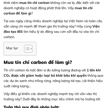
khái niệm
mua tín chỉ carbon
không còn xa lạ, đặc biệt với các
doanh nghiệp có hoạt động phát thải lớn. Vậy
mua tín chỉ
carbon để làm gì
?
Tại sao ngày càng nhiều doanh nghiệp tại Việt Nam và toàn cầu
sẵn sàng chi mạnh để tham gia thị trường này? Hãy cùng
Viện
đào tạo IBS
tìm hiểu lý do đằng sau cơn sốt đầu tư vào tín chỉ
carbon.
Mục lục
Mua tín chỉ carbon để làm gì?
Tín chỉ carbon là một đơn vị đo lường tương đương với
1 tấn khí
CO₂ được cắt giảm hoặc loại bỏ khỏi bầu khí quyển
thông qua
các dự án xanh như trồng rừng, năng lượng tái tạo, cải thiện hiệu
suất năng lượng…
Vậy điều gì khiến các doanh nghiệp mạnh tay rót vốn vào thị
trường này? Dưới đây là những mục tiêu chính mà họ hướng tới:
Tuân thủ quy định pháp luật: