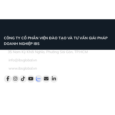
CÔNG TY CỔ PHẦN VIỆN ĐÀO TẠO VÀ TƯ VẤN GIẢI PHÁP
DOANH NGHIỆP IBS
35 Nam Kỳ Khởi Nghĩa, Phường Sài Gòn, TP.HCM
info@ibsglobal.vn
www.ibsglobal.vn
Dịch vụ
Đào tạo