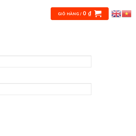
0
₫
 IBS
Liên hệ
GIỎ HÀNG /