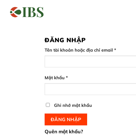
Bỏ
qua
Trang chủ
Giới thiệu
Khóa 
nội
dung
ĐĂNG NHẬP
Bắt
Tên tài khoản hoặc địa chỉ email
*
buộc
Bắt
Mật khẩu
*
buộc
Ghi nhớ mật khẩu
ĐĂNG NHẬP
Quên mật khẩu?