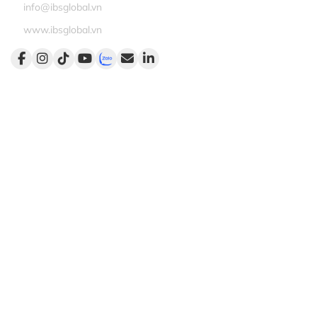
info@ibsglobal.vn
www.ibsglobal.vn
Dịch vụ
Đào tạo
Tư vấn
Kết nối
Khai vấn
Liên kết nhanh
Trang chủ