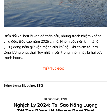
Biến đổi khí hậu là vấn đề toàn cầu, nhưng trách nhiệm không
chia đều. Báo cáo năm 2025 chỉ rõ: Nhóm các nền kinh tế lớn
(G20) đang nắm giữ vận mệnh của khí hậu khi chiếm tới 77%
tổng lượng phát thải. Tuy nhiên, bên trong nhóm này là hai bức
tranh hoàn…
TIẾP TỤC ĐỌC
→
Đăng trong
Blogging
,
ESG
BLOGGING
,
ESG
Nghịch Lý 2024: Tại Sao Năng Lượng
Tái Tạo Bùng Nổ Nhưng Phát Thải