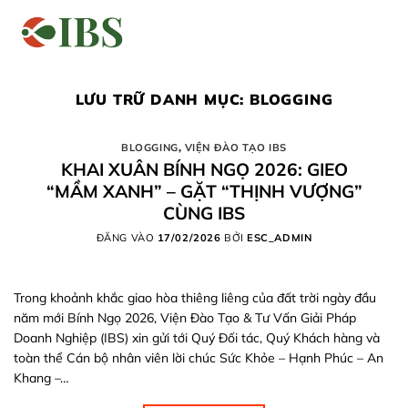
Bỏ
qua
nội
dung
LƯU TRỮ DANH MỤC:
BLOGGING
BLOGGING
,
VIỆN ĐÀO TẠO IBS
KHAI XUÂN BÍNH NGỌ 2026: GIEO
“MẦM XANH” – GẶT “THỊNH VƯỢNG”
CÙNG IBS
ĐĂNG VÀO
17/02/2026
BỞI
ESC_ADMIN
Trong khoảnh khắc giao hòa thiêng liêng của đất trời ngày đầu
năm mới Bính Ngọ 2026, Viện Đào Tạo & Tư Vấn Giải Pháp
Doanh Nghiệp (IBS) xin gửi tới Quý Đối tác, Quý Khách hàng và
toàn thể Cán bộ nhân viên lời chúc Sức Khỏe – Hạnh Phúc – An
Khang –…