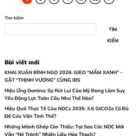
Tìm kiếm
TÌM
KIẾM
Bài viết mới
KHAI XUÂN BÍNH NGỌ 2026: GIEO “MẦM XANH” –
GẶT “THỊNH VƯỢNG” CÙNG IBS
Hiệu Ứng Domino: Sự Rút Lui Của Mỹ Đang Làm Suy
Yếu Động Lực Toàn Cầu Như Thế Nào?
Hiệu Quả Thực Tế Của NDCs 2035: 3.6 GtCO2e Có Đủ
Để Cứu Vãn Tình Thế?
Những Mảnh Ghép Còn Thiếu: Tại Sao Các NDC Mới
Vẫn “Né Tránh” Nhiên Liệu Hóa Thạch?