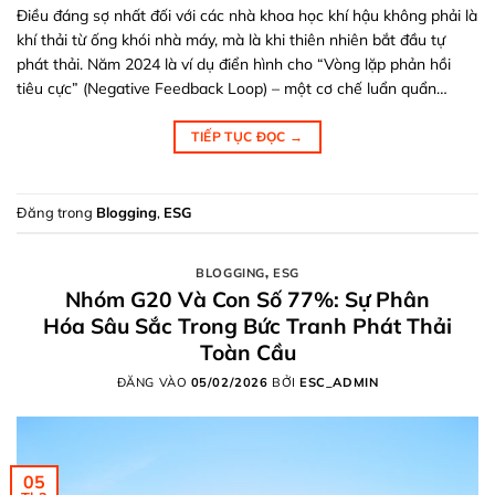
Điều đáng sợ nhất đối với các nhà khoa học khí hậu không phải là
khí thải từ ống khói nhà máy, mà là khi thiên nhiên bắt đầu tự
phát thải. Năm 2024 là ví dụ điển hình cho “Vòng lặp phản hồi
tiêu cực” (Negative Feedback Loop) – một cơ chế luẩn quẩn…
TIẾP TỤC ĐỌC
→
Đăng trong
Blogging
,
ESG
BLOGGING
,
ESG
Nhóm G20 Và Con Số 77%: Sự Phân
Hóa Sâu Sắc Trong Bức Tranh Phát Thải
Toàn Cầu
ĐĂNG VÀO
05/02/2026
BỞI
ESC_ADMIN
05