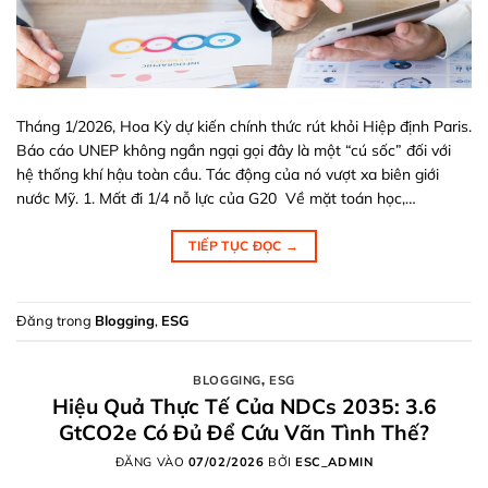
Tháng 1/2026, Hoa Kỳ dự kiến chính thức rút khỏi Hiệp định Paris.
Báo cáo UNEP không ngần ngại gọi đây là một “cú sốc” đối với
hệ thống khí hậu toàn cầu. Tác động của nó vượt xa biên giới
nước Mỹ. 1. Mất đi 1/4 nỗ lực của G20 Về mặt toán học,…
TIẾP TỤC ĐỌC
→
Đăng trong
Blogging
,
ESG
BLOGGING
,
ESG
Hiệu Quả Thực Tế Của NDCs 2035: 3.6
GtCO2e Có Đủ Để Cứu Vãn Tình Thế?
ĐĂNG VÀO
07/02/2026
BỞI
ESC_ADMIN