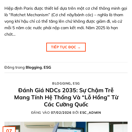
Hiệp định Paris được thiết kế dựa trên một cơ chế thông minh gọi
là “Ratchet Mechanism” (Cơ chế nãy/bánh cóc) – nghĩa là tham
vọng khí hậu chỉ có thể tăng lên chứ không được giảm đi, và cứ
mỗi 5 năm các nước phải nộp cam kết mới. Năm 2025 là hạn
chót…
TIẾP TỤC ĐỌC
→
Đăng trong
Blogging
,
ESG
BLOGGING
,
ESG
Đánh Giá NDCs 2035: Sự Chậm Trễ
Mang Tính Hệ Thống Và “Lỗ Hổng” Từ
Các Cường Quốc
ĐĂNG VÀO
07/02/2026
BỞI
ESC_ADMIN
07