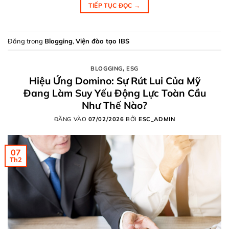
TIẾP TỤC ĐỌC
→
Đăng trong
Blogging
,
Viện đào tạo IBS
BLOGGING
,
ESG
Hiệu Ứng Domino: Sự Rút Lui Của Mỹ
Đang Làm Suy Yếu Động Lực Toàn Cầu
Như Thế Nào?
ĐĂNG VÀO
07/02/2026
BỞI
ESC_ADMIN
07
Th2