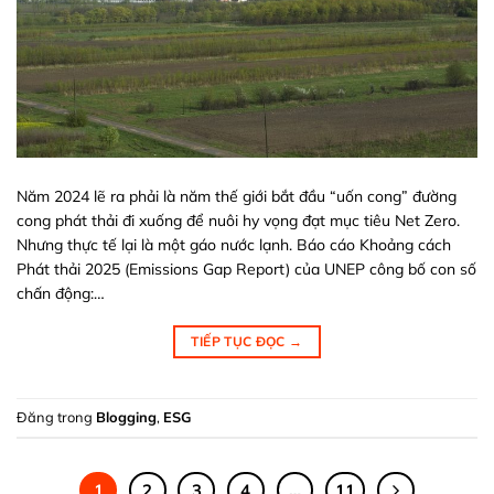
Năm 2024 lẽ ra phải là năm thế giới bắt đầu “uốn cong” đường
cong phát thải đi xuống để nuôi hy vọng đạt mục tiêu Net Zero.
Nhưng thực tế lại là một gáo nước lạnh. Báo cáo Khoảng cách
Phát thải 2025 (Emissions Gap Report) của UNEP công bố con số
chấn động:…
TIẾP TỤC ĐỌC
→
Đăng trong
Blogging
,
ESG
1
2
3
4
…
11