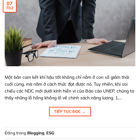
07
Th2
Một bản cam kết khí hậu tốt không chỉ nằm ở con số giảm thải
cuối cùng, mà nằm ở cách thức đạt được nó. Tuy nhiên, khi soi
chiếu các NDC mới dưới kính hiển vi của Báo cáo UNEP, chúng ta
thấy những lỗ hổng khổng lồ về chính sách năng lượng. 1….
TIẾP TỤC ĐỌC
→
Đăng trong
Blogging
,
ESG