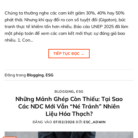
Chúng ta thường nghe các cam kết giảm 30%, 40% hay 50%
phát thải. Nhưng khi quy đổi ra con số tuyệt đối (Gigaton), bức
tranh thực tế khiêm tốn hơn nhiều. Báo cáo UNEP 2025 đã làm
một phép toán để xem các cam kết mới thực sự đáng giá bao
nhiêu. 1. Con…
TIẾP TỤC ĐỌC
→
Đăng trong
Blogging
,
ESG
BLOGGING
,
ESG
Những Mảnh Ghép Còn Thiếu: Tại Sao
Các NDC Mới Vẫn “Né Tránh” Nhiên
Liệu Hóa Thạch?
ĐĂNG VÀO
07/02/2026
BỞI
ESC_ADMIN