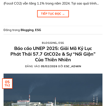
(Fossil CO2) vẫn tăng 1.1% trong năm 2024. Tại sao quá trình…
TIẾP TỤC ĐỌC
→
Đăng trong
Blogging
,
ESG
BLOGGING
,
ESG
Báo cáo UNEP 2025: Giải Mã Kỷ Lục
Phát Thải 57.7 GtCO2e & Sự “Nổi Giận”
Của Thiên Nhiên
ĐĂNG VÀO
05/02/2026
BỞI
ESC_ADMIN
05
Th2