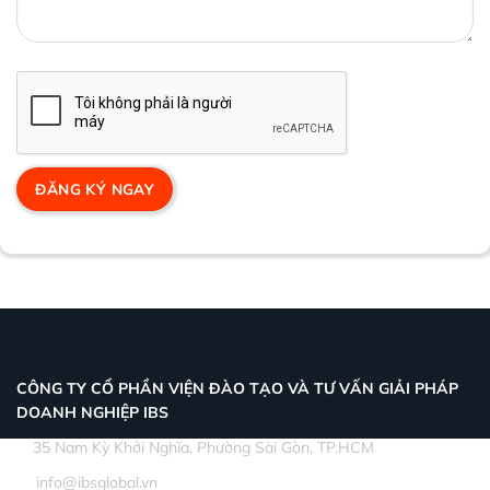
CÔNG TY CỔ PHẦN VIỆN ĐÀO TẠO VÀ TƯ VẤN GIẢI PHÁP
DOANH NGHIỆP IBS
35 Nam Kỳ Khởi Nghĩa, Phường Sài Gòn, TP.HCM
info@ibsglobal.vn