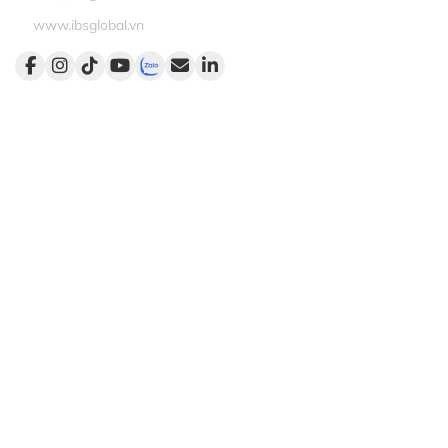
www.ibsglobal.vn
Dịch vụ
Đào tạo
Tư vấn
Kết nối
Khai vấn
Liên kết nhanh
Trang chủ
Giới thiệu