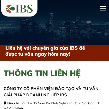
Bỏ
qua
nội
dung
Liên hệ với chuyên gia của IBS để
được tư vấn ngay hôm nay!
THÔNG TIN LIÊN HỆ
CÔNG TY CỔ PHẦN VIỆN ĐÀO TẠO VÀ TƯ VẤN
GIẢI PHÁP DOANH NGHIỆP IBS
Địa chỉ:
Lầu 1 – 35 Nam Kỳ Khởi Nghĩa, Phường Sài Gòn, TP.
Hồ Chí Minh